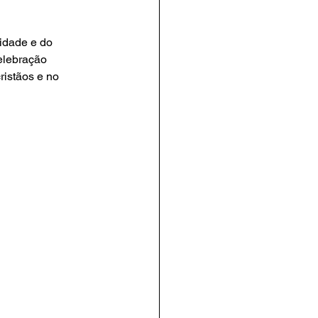
elebração 
istãos e no 