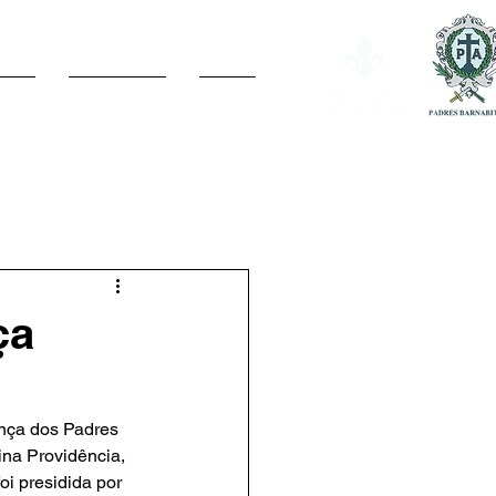
IAS
PASTORAL
Mais
ça
ina Providência, 
i presidida por 