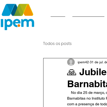
INÍCIO
ADMISSÃO 2027
Todos os posts
ipem42
31 de jul. 
🙏 Jubil
Barnabit
    No dia 25 de março, celebramos com grande emoção o Jubileu de 75 anos da presença dos Padres 
Barnabitas no Instituto
com a presença de toda 