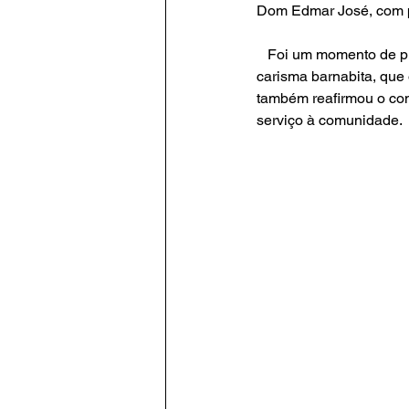
Dom Edmar José, com pa
   Foi um momento de profunda gratidão, onde relembramos a importância da espiritualidade e do 
carisma barnabita, que
também reafirmou o co
serviço à comunidade.