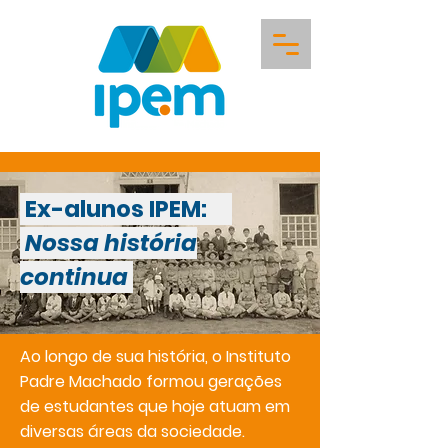
Ex-alunos IPEM:
Nossa história
continua
Ao longo de sua história, o Instituto
Padre Machado formou gerações
de estudantes que hoje atuam em
diversas áreas da sociedade.